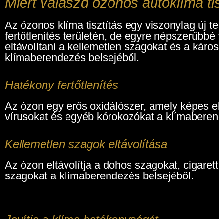
Miért válaszd ózonos autóklíma tis
Az ózonos klíma tisztítás egy viszonylag új t
fertőtlenítés területén, de egyre népszerűbbé
eltávolítani a kellemetlen szagokat és a káro
klímaberendezés belsejéből.
Hatékony fertőtlenítés
Az ózon egy erős oxidálószer, amely képes el
vírusokat és egyéb kórokozókat a klímabere
Kellemetlen szagok eltávolítása
Az ózon eltávolítja a dohos szagokat, cigaret
szagokat a klímaberendezés belsejéből.