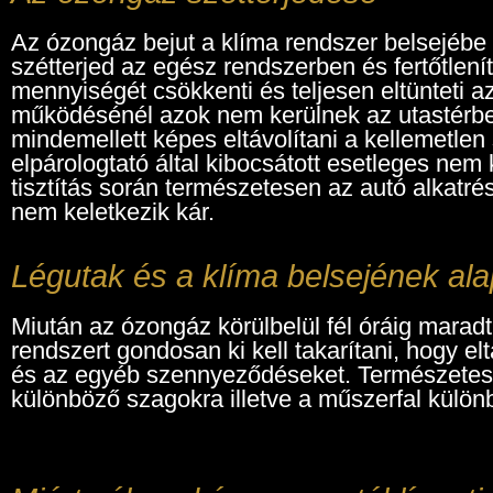
Az ózongáz bejut a klíma rendszer belsejébe
szétterjed az egész rendszerben és fertőtleníti,
mennyiségét csökkenti és teljesen eltünteti a
működésénél azok nem kerülnek az utastérbe
mindemellett képes eltávolítani a kellemetlen 
elpárologtató által kibocsátott esetleges nem
tisztítás során természetesen az autó alkatr
nem keletkezik kár.
Légutak és a klíma belsejének alap
Miután az ózongáz körülbelül fél óráig marad
rendszert gondosan ki kell takarítani, hogy el
és az egyéb szennyeződéseket. Természetesen 
különböző szagokra illetve a műszerfal különb