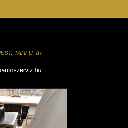
ST, TAHI U. 87.
iautoszerviz.hu