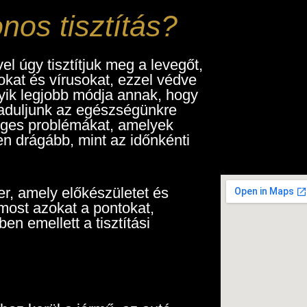
nos tisztítás?
vel úgy tisztítjuk meg a levegőt,
okat és vírusokat, ezzel védve
gyik legjobb módja annak, hogy
baduljunk az egészségünkre
eges problémákat, amelyek
en drágább, mint az időnkénti
zer, amely előkészületet és
most azokat a pontokat,
en emellett a tisztítási