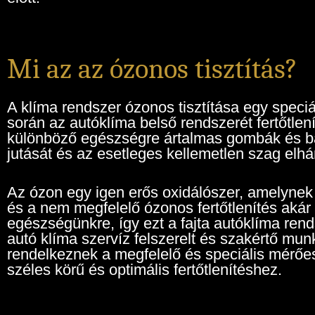
Mi az az ózonos tisztítás?
A klíma rendszer ózonos tisztítása egy speciál
során az autóklíma belső rendszerét fertőtle
különböző egészségre ártalmas gombák és b
jutását és az esetleges kellemetlen szag elhá
Az ózon egy igen erős oxidálószer, amelynek 
és a nem megfelelő ózonos fertőtlenítés akár 
egészségünkre, így ezt a fajta autóklíma rend
autó klíma szervíz felszerelt és szakértő mun
rendelkeznek a megfelelő és speciális mérő
széles körű és optimális fertőtlenítéshez.