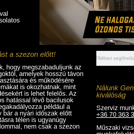
val
solatos
st a szezon előtt!
ak, hogy megszabaduljunk az
goktól, amelyek hosszú távon
yasztására és működésére
mákat is okozhatnak, mint
Nálunk Gen
sekért is lehet felelős. Az
kiválóság
os hatással lévő bacilusok
egakadályozza például a
Szerviz munk
bár a nyári időszak előtt
+36 70 363 
tításra télen is ugyanúgy
kalommal, nem csak a szezon
Műszaki vizs