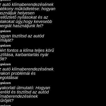
z autó klímaberendezésének
atékony működtetése: hogyan
asználjuk helyesen
ellőztető nyílásokat és az
blakokat úgy,hogy kevesebb
ergiát használjunk fel?
gnézem
ogyan tisztítsd az autód
ímáját?
gnézem
ért fontos a klíma teljes körű
sztítása, karbantartás nyár
őtt?
gnézem
z autó klímaberendezésének
yakori problémái és
egoldásai
gnézem
yakorlati útmutató: Hogyan
eréld és tisztítsd az autód
límaberendezésének
zűrőjét?
gnézem