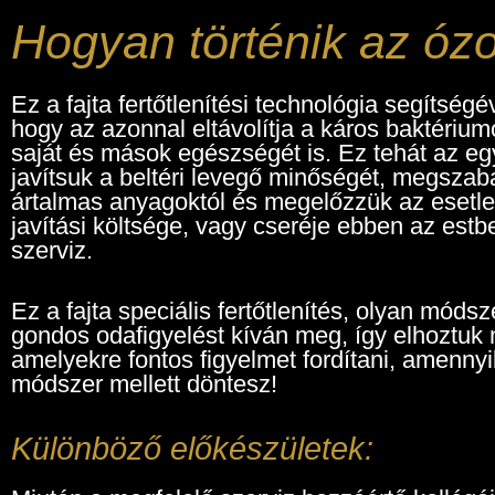
Hogyan történik az ózo
Ez a fajta fertőtlenítési technológia segítségé
hogy az azonnal eltávolítja a káros baktérium
saját és mások egészségét is. Ez tehát az e
javítsuk a beltéri levegő minőségét, megsza
ártalmas anyagoktól és megelőzzük az esetl
javítási költsége, vagy cseréje ebben az estb
szerviz.
Ez a fajta speciális fertőtlenítés, olyan móds
gondos odafigyelést kíván meg, így elhoztuk 
amelyekre fontos figyelmet fordítani, amennyib
módszer mellett döntesz!
Különböző előkészületek: