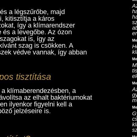
A
 és a légszűrőbe, majd
h
h
 kitisztítja a káros
sz
zokat, így a klímarendszer
a
 és a levegőbe. Az ózon
en
szagokat is, így az
Me
 kívánt szag is csökken. A
H
észek védve vannak, így abban
kl
Me
Mi
ti
os tisztítása
el
Me
A
t a klímaberendezésben, a
g
távolítsa az elhalt baktériumokat
m
ilyenkor figyelni kell a
Me
öző jelzéseire is.
G
cs
k
s
Me