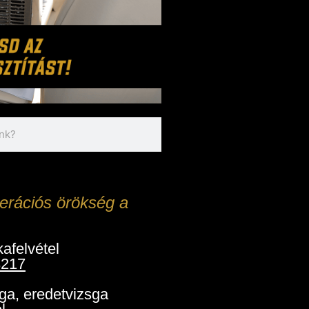
erációs örökség a
afelvétel
3217
ga, eredetvizsga