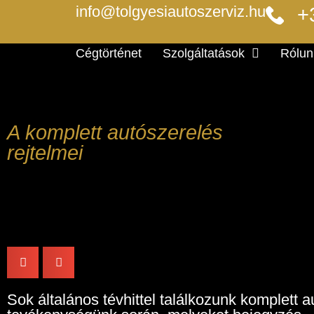
info@tolgyesiautoszerviz.hu
+
Cégtörténet
Szolgáltatások
Rólunk
A komplett autószerelés
rejtelmei
Sok általános tévhittel találkozunk komplett a