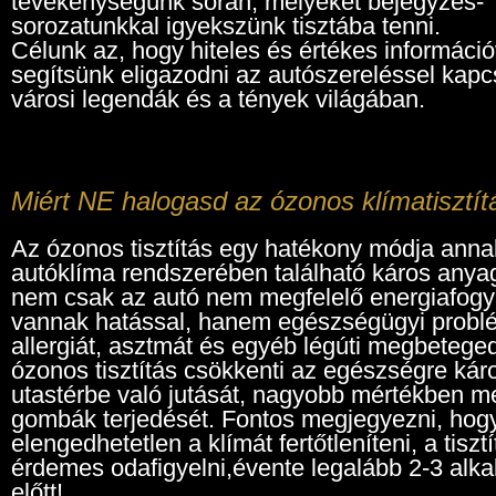
tevékenységünk során, melyeket bejegyzés-
sorozatunkkal igyekszünk tisztába tenni.
Célunk az, hogy hiteles és értékes információ
segítsünk eligazodni az autószereléssel kapc
városi legendák és a tények világában.
Miért NE halogasd az ózonos klímatisztítá
Az ózonos tisztítás egy hatékony módja ann
autóklíma rendszerében található káros anya
nem csak az autó nem megfelelő energiafog
vannak hatással, hanem egészségügyi problé
allergiát, asztmát és egyéb légúti megbetegedé
ózonos tisztítás csökkenti az egészségre kár
utastérbe való jutását, nagyobb mértékben m
gombák terjedését. Fontos megjegyezni, hogy 
elengedhetetlen a klímát fertőtleníteni, a tisz
érdemes odafigyelni,évente legalább 2-3 al
előtt!