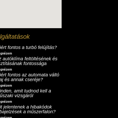
lgáltatások
ért fontos a turbó felújítás?
gnézem
z autóklíma feltöltésének és
isztításának fontossága
gnézem
iért fontos az automata váltó
laj és annak cseréje?
gnézem
inden, amit tudnod kell a
űszaki vizsgáról
gnézem
it jelentenek a hibakódok
ibajelzések a műszerfalon?
gnézem