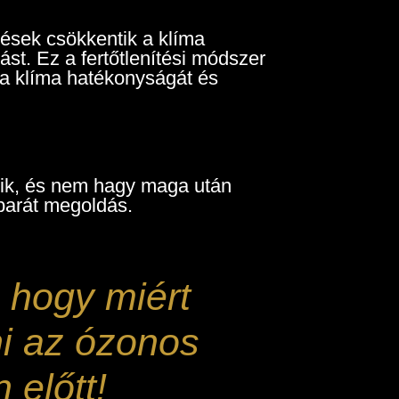
sek csökkentik a klíma
st. Ez a fertőtlenítési módszer
a a klíma hatékonyságát és
ik, és nem hagy maga után
barát megoldás.
 hogy miért
i az ózonos
 előtt!