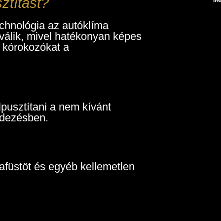
ztítást?
echnológia az autóklíma
 válik, mivel hatékonyan képes
s kórokozókat a
pusztítani a nem kívánt
ndezésben.
tafüstöt és egyéb kellemetlen