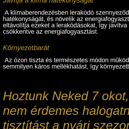
Javítja a klíma hatékonyságát
A klímaberendezésben lerakódó szennyeződé
hatékonyságát, és növelik az energiafogyasztá
eltávolítja ezeket a lerakódásokat, így javítv
csökkentve az energiafogyasztást.
Környezetbarát
Az ózon tiszta és természetes módon működ
semmilyen káros mellékhatást, így környezet
Hoztunk Neked 7 okot,
nem érdemes halogatn
tisztítást a nyári szezon