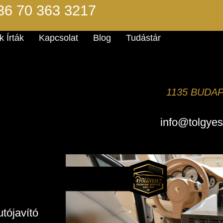
36 70 363 3217
 Írták
Kapcsolat
Blog
Tudástár
1135 BUDAPE
info@tolgyes
utójavító