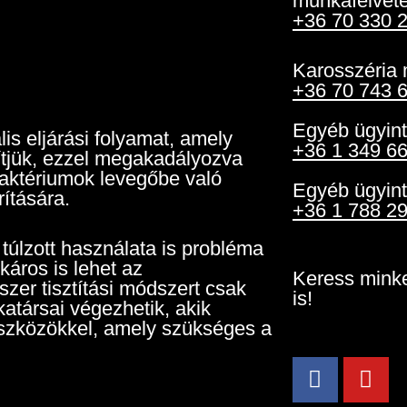
munkafelvéte
+36 70 330 
Karosszéria 
+36 70 743 
Egyéb ügyin
is eljárási folyamat, amely
+36 1 349 6
nítjük, ezzel megakadályozva
aktériumok levegőbe való
Egyéb ügyin
rítására.
+36 1 788 29
túlzott használata is probléma
káros is lehet az
Keress minke
szer tisztítási módszert csak
is!
katársai végezhetik, akik
eszközökkel, amely szükséges a