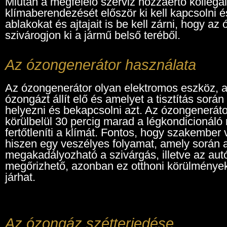
Miután a megfelelő szerviz hozzáértő kollégái
klímaberendezését először ki kell kapcsolni é
ablakokat és ajtajait is be kell zárni, hogy 
szivárogjon ki a jármű belső teréből.
Az ózongenerátor használata
Az ózongenerátor olyan elektromos eszköz, 
ózongázt állít elő és amelyet a tisztítás során
helyezni és bekapcsolni azt. Az ózongenerátor
körülbelül 30 percig marad a légkondicionáló
fertőtleníti a klímát. Fontos, hogy szakember
hiszen egy veszélyes folyamat, amely során a
megakadályozható a szivárgás, illetve az autó
megőrizhető, azonban ez otthoni körülmények
járhat.
Az ózongáz szétterjedése