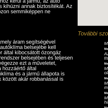
hoz kerül a jármű, az autó
s kihúzni annak biztosítékát. Az
az ózon semmiképpen ne
További szo
amely áram segítségével
Mi
 autóklíma belsejébe kell
Me
 által kibocsátott ózongáz
A
 rendszer belsejében és teljesen
t
 végezze ezt a műveletet,
Me
 hozzáértő által
M
o
klíma és a jármű állapota is
 között akár robbanással is
Me
M
m
Me
M
h
Me