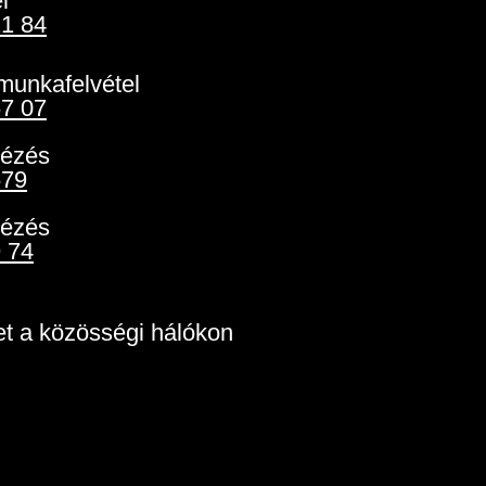
l
21 84
munkafelvétel
67 07
tézés
679
tézés
 74
t a közösségi hálókon